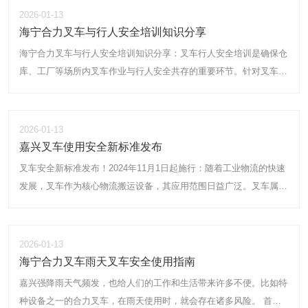
2026-01-13
海宁合力叉车与行人安全培训知识分享
海宁合力叉车与行人安全培训知识分享：叉车行人安全培训是确保仓
库、工厂等场所内叉车作业与行人安全共存的重要环节。针对叉车司
机和行人，培训内容各有侧重，但共同目标都是提高安全意识，减少
事故风险。
合力叉车司机遇到行人时的应对措施培训
2026-01-13
嘉兴叉车使用安全新标准发布
叉车安全新标准发布！2024年11月1日起施行：随着工业物流的快速
发展，叉车作为核心物流搬运设备，其应用范围日益广泛。叉车属
具，作为增强叉车作业能力的关键配件，其安全性直接关系到作业效
率和人员安全。因此，制定并实施统一的叉车属具安全标准，成为行
业发展的迫切需求。新近发布的GB/T 43909-2024《叉车属具安全要
2026-01-13
求》通过更详尽的安全要求，旨在推动叉车属具行业的规范化、健康
海宁合力叉车雨天叉车安全使用指南
化发展。
嘉兴强降雨天气频发，也给人们的工作和生活带来许多不便。比如特
种设备之一的合力叉车，在雨天使用时，就会存在诸多风险。 首