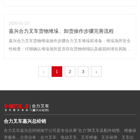
先，雨天路面湿滑，叉车的可操控性降低，车轮容易打滑，甚至可能
车身倾覆，影响操作人员的安全。
2026-01-13
嘉兴合力叉车货物堆垛、卸货操作步骤完善流程
嘉兴合力叉车货物堆垛操作步骤合力叉车堆垛前准备：堆垛场所安全
性检查：仔细确认堆垛场所是否存在货物倒塌以及破损的潜在风险。
任何不稳定的结构、地面不平整或其他可能影响货物堆放安全的因素
都应提前排除。堆垛位置确认：明确堆垛位置，确保其符合仓库布局
‹
1
2
3
›
规划以及货物存储要求，避免因位置错误导致后续搬运不便或安全问
题。
合力叉车嘉兴总经销
合力叉车嘉兴总经销海宁公司是专业从事“合力”牌叉车及配件销售、维修保
养服务，主营业务：合力叉车、电动叉车、叉车维修、叉车保养、叉车出