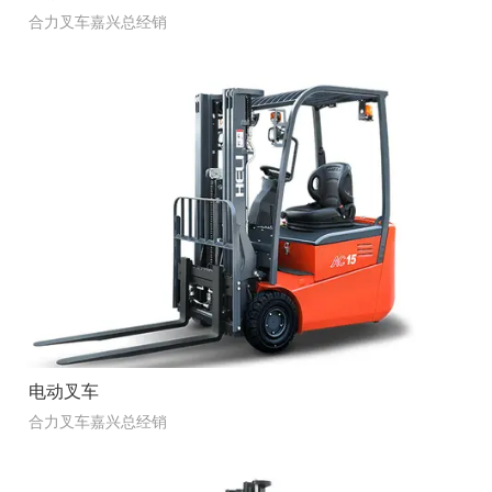
合力叉车嘉兴总经销
电动叉车
合力叉车嘉兴总经销