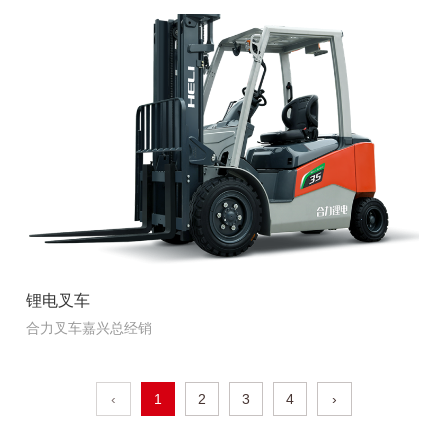
锂电叉车
合力叉车嘉兴总经销
‹
1
2
3
4
›