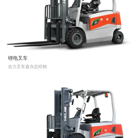
锂电叉车
合力叉车嘉兴总经销