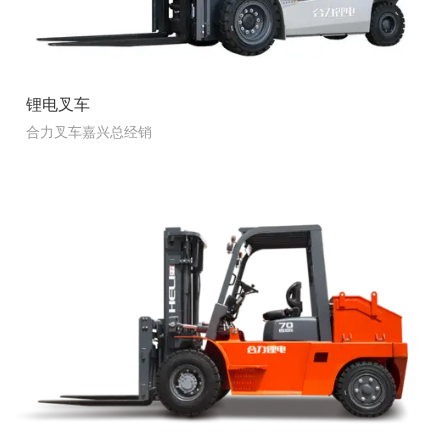
锂电叉车
合力叉车嘉兴总经销