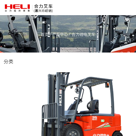
/
/
首页
产品中心
合力锂电叉车
分类