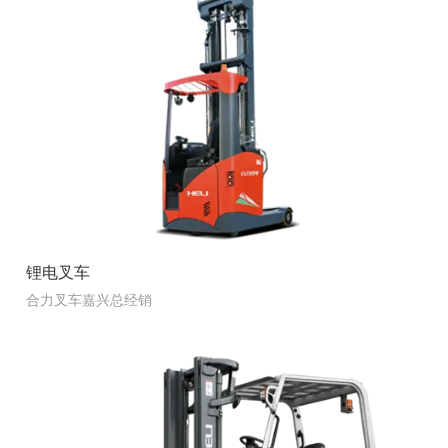
锂电叉车
合力叉车嘉兴总经销