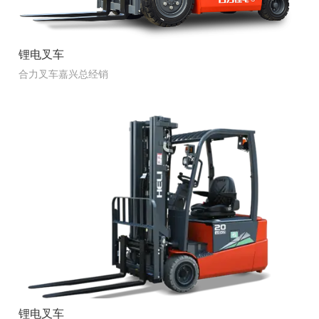
锂电叉车
合力叉车嘉兴总经销
锂电叉车