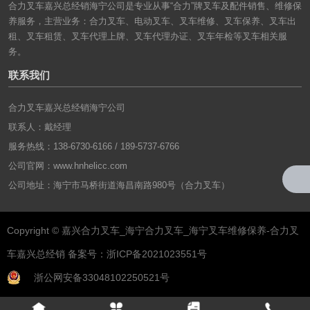
合力叉车嘉兴总经销海宁公司是专业从事“合力”牌叉车及配件销售、维修保
养服务，主营业务：合力叉车、电动叉车、叉车维修、叉车保养、叉车出
租、叉车租赁、叉车代理上牌、叉车代理办证、叉车年检等叉车相关服
务。
联系我们
合力叉车嘉兴总经销海宁公司
联系人：戴经理
服务热线：138-6730-6166 / 189-5737-6766
公司官网：
www.hnhelicc.com
公司地址：海宁市马桥街道海昌南路980号（合力叉车）
Copyright © 嘉兴合力叉车_海宁合力叉车_海宁叉车维修保养-合力叉
车嘉兴总经销 备案号：
浙ICP备2021023551号
浙公网安备33048102250521号